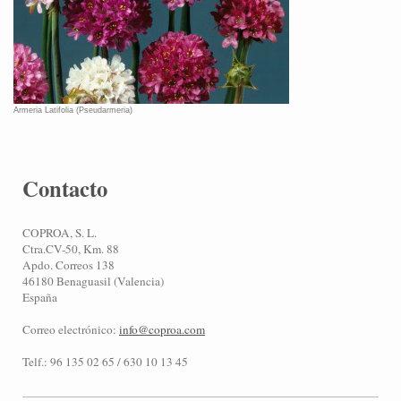
Armeria Latifolia (Pseudarmeria)
Contacto
COPROA, S. L.
Ctra.CV-50, Km. 88
Apdo. Correos 138
46180 Benaguasil (Valencia)
España
Correo electrónico:
info@coproa.com
Telf.: 96 135 02 65 / 630 10 13 45