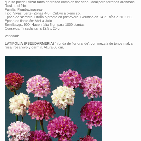
que se puede utilizar tanto en fresco como en flor seca. Ideal para terrenos arenosos.
Resiste el frío.
Familia :Plumbaginaceae
Tipo: Vivaz fuerte (Zonas 4-8). Cultivo a pleno sol.
Época de siembra: Otoño o pronto en primavera. Germina en 14-21 días a 20-21ºC.
Época de floración: Abril a Julio.
Semillas/gr.: 900. Hacen falta 5 gr. para 1000 plantas.
Consejos: Trasplantar a 12.5 x 25 cm.
Variedad:
LATIFOLIA (PSEUDARMERIA)
‘híbrida de flor grande’, con mezcla de tonos malva,
rosa, rosa vivo y carmín. Altura 60 cm.