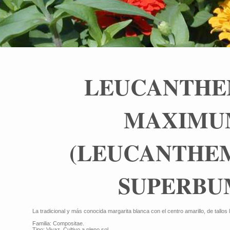
LEUCANTH
MAXIMU
(LEUCANTHE
SUPERBU
La tradicional y más conocida margarita blanca con el centro amarillo, de tallos 
Familia: Compositae.
Tipo: Vivaz. Cultivo a pleno sol.