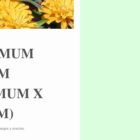
EMUM
M
MUM X
M)
largos y erectos.