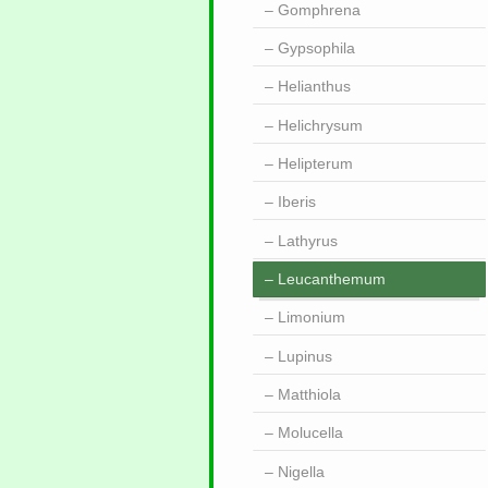
Gomphrena
Gypsophila
Helianthus
Helichrysum
Helipterum
Iberis
Lathyrus
Leucanthemum
Limonium
Lupinus
Matthiola
Molucella
Nigella