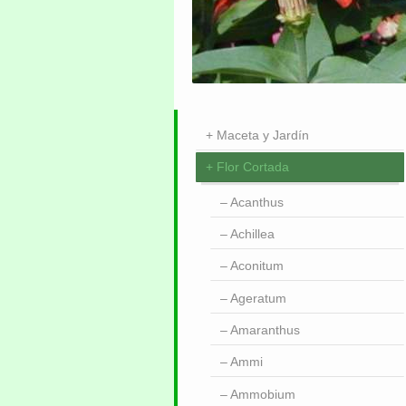
Maceta y Jardín
Flor Cortada
Acanthus
Achillea
Aconitum
Ageratum
Amaranthus
Ammi
Ammobium