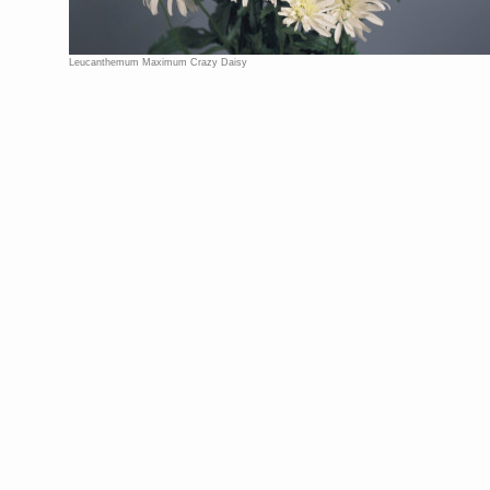
Leucanthemum Maximum Crazy Daisy