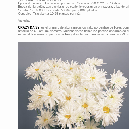
Época de siembra: En otoño o primavera. Germina a 20-25ºC. en 14 días.
Época de floración: Las siembras de otoño floreceran en primavera, y las de pri
Semillas/gr.: 1600. Hacen falta 5000/s. para 1000 plantas.
Consejos: Trasplantar 10-15 plantas por m2.
Variedad:
CRAZY DAISY
, es el primero de altura media con alto porcentaje de flores c
amarillo de 6,5 cm. de diámetro. Muchas flores tienen los pétalos en forma de
especial. Requiere un período de frío y días largos para iniciar la floración. Altu