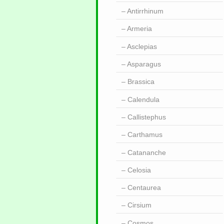
Antirrhinum
Armeria
Asclepias
Asparagus
Brassica
Calendula
Callistephus
Carthamus
Catananche
Celosia
Centaurea
Cirsium
Cosmos