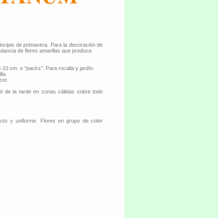
rincipio de primavera. Para la decoración de
ndancia de flores amarillas que produce.
10 cm. o ‘’packs’’. Para rocalla y jardín.
la.
cer.
ol de la tarde en zonas cálidas sobre todo
acto y uniforme. Flores en grupo de color