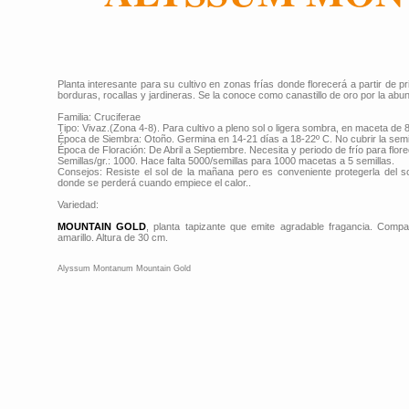
Planta interesante para su cultivo en zonas frías donde florecerá a partir de p
borduras, rocallas y jardineras. Se la conoce como canastillo de oro por la abu
Familia: Cruciferae
Tipo: Vivaz.(Zona 4-8). Para cultivo a pleno sol o ligera sombra, en maceta de 8-
Época de Siembra: Otoño. Germina en 14-21 días a 18-22º C. No cubrir la semil
Época de Floración: De Abril a Septiembre. Necesita y periodo de frío para flore
Semillas/gr.: 1000. Hace falta 5000/semillas para 1000 macetas a 5 semillas.
Consejos: Resiste el sol de la mañana pero es conveniente protegerla del s
donde se perderá cuando empiece el calor..
Variedad:
MOUNTAIN GOLD
, planta tapizante que emite agradable fragancia. Comp
amarillo. Altura de 30 cm.
Alyssum Montanum Mountain Gold