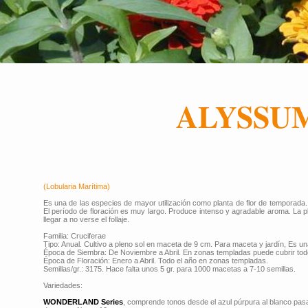
ALYSSU
(Lobularia Marítima)
Es una de las especies de mayor utilización como planta de flor de temporada.
El período de floración es muy largo. Produce intenso y agradable aroma. La p
llegar a no verse el follaje.
Familia: Cruciferae
Tipo: Anual. Cultivo a pleno sol en maceta de 9 cm. Para maceta y jardín, Es una
Época de Siembra: De Noviembre a Abril. En zonas templadas puede cubrir todo
Época de Floración: Enero a Abril. Todo el año en zonas templadas.
Semillas/gr.: 3175. Hace falta unos 5 gr. para 1000 macetas a 7-10 semillas.
Variedades:
WONDERLAND Series
, comprende tonos desde el azul púrpura al blanco pasa