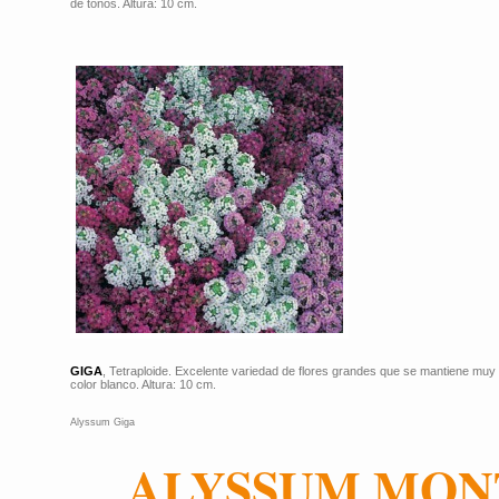
de tonos. Altura: 10 cm.
GIGA
, Tetraploide. Excelente variedad de flores grandes que se mantiene muy
color blanco. Altura: 10 cm.
Alyssum Giga
ALYSSUM MO