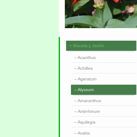
Maceta y Jardín
Acanthus
Achillea
Ageratum
Alyssum
Amaranthus
Antirrhinum
Aquilegia
Arabis