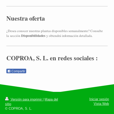
Nuestra oferta
¿Desea conocer nuestras plantas disponibles semanalmente? Consulte
Disponibilidades
la sección
y obtendrá información detallada.
COPROA, S. L. en redes sociales :
Compartir
Iniciar sesión
Versión para imprimir
|
Mapa del
Vista Web
sitio
© COPROA, S. L.